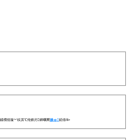
鍒欑殑璇︾粏淇℃伅锛岃鍗曞嚮
姝ゅ
銆侟/li>