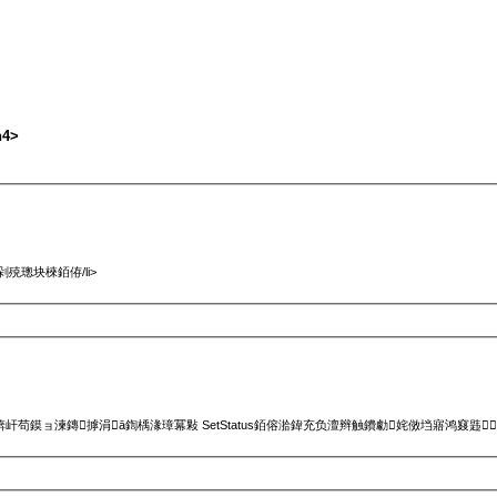
4>
殑璁块棶銆侟/li>
锛屽苟鏌ョ湅鏄摢涓ā鍧楀湪璋冪敤 SetStatus銆傛湁鍏充负澶辫触鐨勮姹傚垱寤鸿窡韪