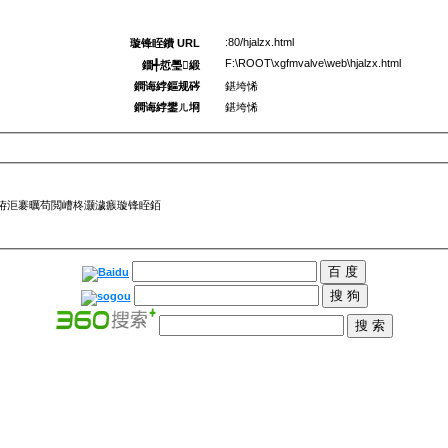
:80/hjalzx.html
璇锋眰鐨 URL
F:\ROOT\xgfmvalve\web\hjalzx.html
鐗╃悊璺緞
鐧诲綍鏂规硶
鍖垮悕
鐧诲綍鐢ㄦ埛
鍖垮悕
鎴栫洰褰曞苟閲嶆柊灏濊瘯璇锋眰銆