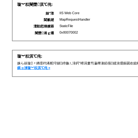
璇︾粏閿欒淇℃伅:
IIS Web Core
妯″潡
MapRequestHandler
閫氱煡
StaticFile
澶勭悊绋嬪簭
0x80070002
閿欒浠ｇ爜
璇︾粏淇℃伅:
姝ら敊璇〃鏄庢枃浠舵垨鐩綍鍦ㄦ湇鍔″櫒涓婁笉瀛樺湪銆傝鍒涘缓鏂囦欢
鏌ョ湅璇︾粏淇℃伅 »